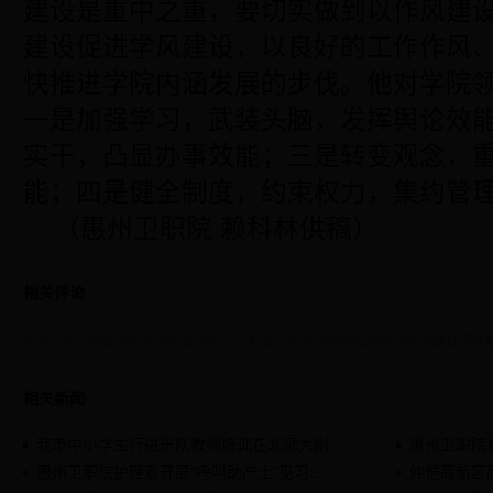
建设是重中之重，要切实做到以作风建
建设促进学风建设，以良好的工作作风
快推进学院内涵发展的步伐。他对学院
一是加强学习，武装头脑，发挥舆论效
实干，凸显办事效能；三是转变观念，
能；四是健全制度，约束权力，集约管
（惠州卫职院 赖科林供稿）
相关评论
评论列表（网友评论仅供网友表达个人看法，并不表明本站同意其观点或证实其
相关新闻
我市中小学生行进乐队教师培训在北师大附...
惠州卫职院喜
惠州卫职院护理系开展“呼叫助产士”见习...
仲恺高新区