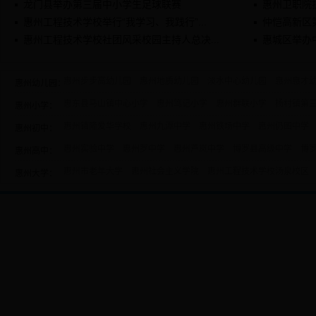
龙门县举办第三届中小学生足球联赛
惠州卫职院护
惠州工程技术学校举行“我学习、我践行”...
仲恺高新区第
惠州工程技术学校社团风采校园主持人总决...
惠城区举办
惠州步步高幼儿园
惠州地质幼儿园
淡水中心幼儿园
惠州惠才
惠州幼儿园：
惠东县马山镇中心小学
惠州笃记小学
惠州群联小学
杨村镇第
惠州小学：
惠州镇隆爱华学校
惠州九潭中学
惠州铁场中学
惠州仍图中学
惠州初中：
惠州实验中学
惠州罗中学
惠州芦岚中学
博罗县高级中学
博
惠州高中：
惠州市老年大学
惠州社会主义学院
惠州工程技术学校汤泉校区
惠州大学：