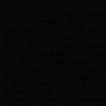
绪，党委副书记朱进和，副院长庄序、
记王立明，工会主席谭术柏及全院教职
会上，市委党校教授、惠州卫职院客座
的群众路线，践行为民务实清廉"专题讲
民主主义革命、社会主义建设、改革开放
发展史，通过许多典型事例，从"群众路
线"、"为民务实清廉是新形势下坚持党
求"、"践行为民务实清廉，做合格的共
持党的群众路线、践行为民务实清廉这
默，内容贴切实际，让大家受益匪浅。
温金龙书记作题为"改作风，促三风，
再上新台阶"的讲座。温书记指出，目前
员、教职员工不同程度上存在着各种作