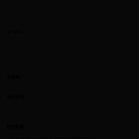
点
收藏本页
学校简介
相关评论
评论列表（网友评论仅供网友表达个人看法，并不表明本站同意其观点或证实其
相关新闻