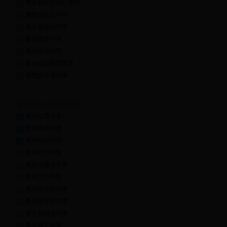
惠东县松坑中心学校
4
惠阳区秋长中学
5
惠东县盐洲中学
6
惠州博罗中学
7
惠州永汉中学
8
惠州蓝田民族中学
9
惠阳区平潭中学
10
最新加入的惠州初中
惠州左潭中学
1
惠州横沥中学
2
惠州仲恺中学
3
惠州礼村中学
4
惠阳市横沥中学
5
惠州三乡中学
6
惠州市沥林中学
7
惠州张金安中学
8
博罗县园洲中学
9
惠州澳头中学
10