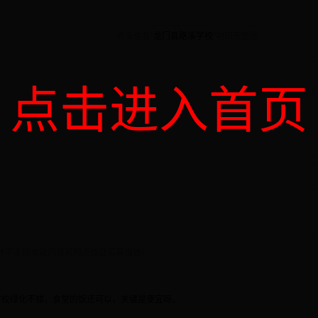
点击查看“
龙门县路溪学校
”地图完整版
点击进入首页
并不表明本站同意其观点或证实其描述）
学校绿化不错，食堂的饭还可以，关键是便宜呀。