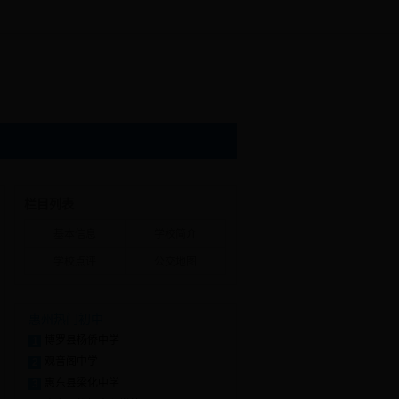
栏目列表
基本信息
学校简介
学校点评
公交地图
惠州热门初中
博罗县杨侨中学
1
观音阁中学
2
惠东县梁化中学
3