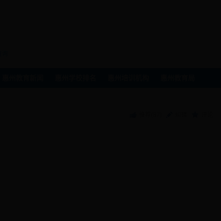
州
查询
惠州教育新闻
惠州学校排名
惠州培训机构
惠州教育局
推荐(
87
)
纠错
评论