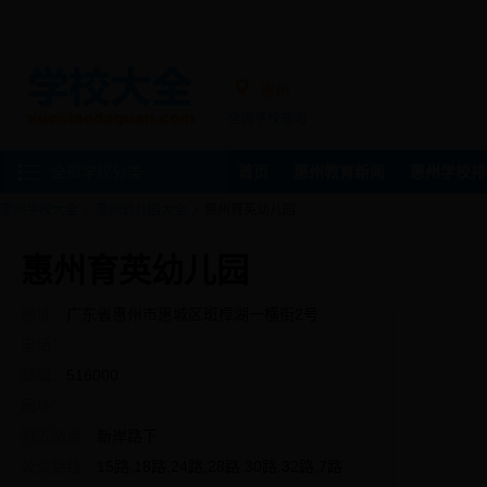
惠州
全国学校查询
全部学校分类
首页
惠州教育新闻
惠州学校排
惠州学校大全
惠州幼儿园大全
惠州育英幼儿园
惠州育英幼儿园
地址：
广东省惠州市惠城区斑樟湖一横街2号
电话：
邮编：
516000
网址：
附近站点：
新岸路下
公交路线：
15路,18路,24路,28路,30路,32路,7路