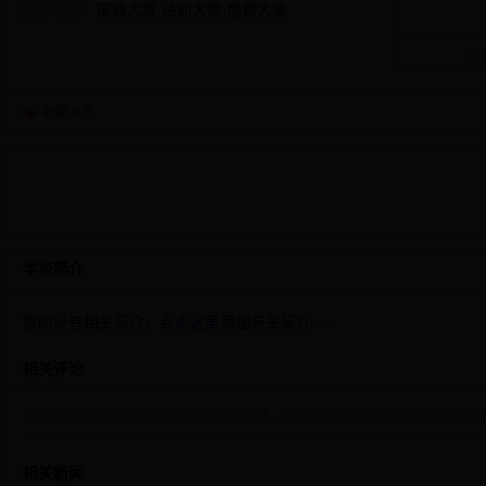
附近地标：
国商大厦,达利大厦,愉景大厦
点
收藏本页
学校简介
暂时没有相关简介，
点击这里
添加有关简介~~
相关评论
评论列表（网友评论仅供网友表达个人看法，并不表明本站同意其观点或证实其
相关新闻