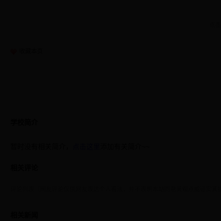
点击
收藏本页
学校简介
暂时没有相关简介，
点击这里
添加有关简介~~
相关评论
评论列表（网友评论仅供网友表达个人看法，并不表明本站同意其观点或证实其
相关新闻