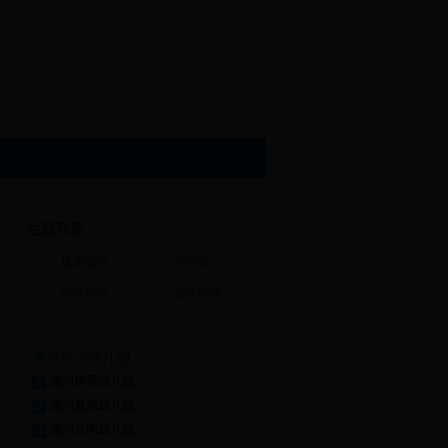
栏目列表
基本信息
学校简介
学校点评
公交地图
惠州热门幼儿园
惠州博罗幼儿园
1
惠州爱琳幼儿园
2
惠州光明幼儿园
3