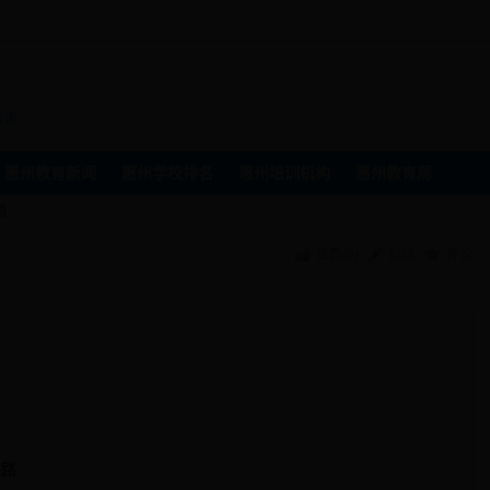
州
查询
惠州教育新闻
惠州学校排名
惠州培训机构
惠州教育局
园
推荐(
0
)
纠错
评论
6路