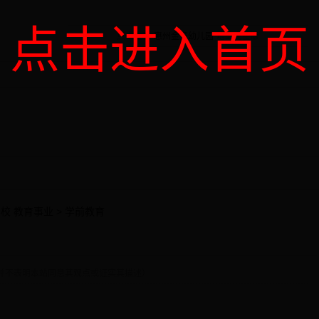
点击进入首页
点击查看“
惠州金童幼儿园
”地图完整版
学校 教育事业 > 学前教育
并不表明本站同意其观点或证实其描述）