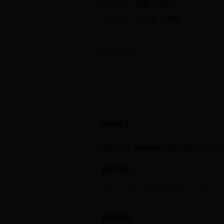
附近地标：
君豪大酒店
学校级别：
幼儿园 -- 未知
收藏本页
学校简介
中国 广东 惠州教育 培训 文体 科研 > 
相关评论
评论列表（网友评论仅供网友表达个人看法，
相关新闻