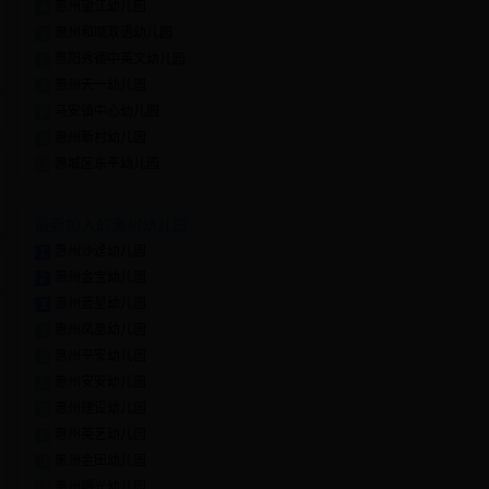
惠州望江幼儿园
4
惠州和顺双语幼儿园
5
惠阳秀德中英文幼儿园
6
惠州天一幼儿园
7
马安镇中心幼儿园
8
惠州新村幼儿园
9
惠城区东平幼儿园
10
最新加入的惠州幼儿园
惠州沙迳幼儿园
1
惠州金宝幼儿园
2
惠州蓝星幼儿园
3
惠州凤凰幼儿园
4
惠州平安幼儿园
5
惠州安安幼儿园
6
惠州建设幼儿园
7
惠州英艺幼儿园
8
惠州金田幼儿园
9
惠州曙光幼儿园
10