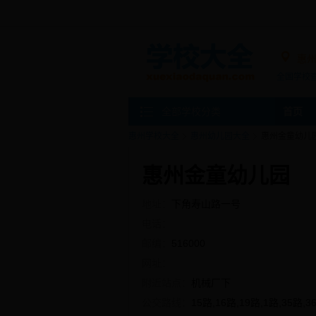
惠
全国学校
全部学校分类
首页
惠州学校大全
惠州幼儿园大全
惠州金童幼儿
惠州金童幼儿园
地址：
下角寿山路一号
电话：
邮编：
516000
网址：
附近站点：
机械厂下
公交路线：
15路,16路,19路,1路,35路,3