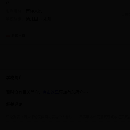
路
附近地标：
吉祥大厦
点击
学校级别：
幼儿园 -- 未知
收藏本页
学校简介
暂时没有相关简介，
点击这里
添加有关简介~~
相关评论
评论列表（网友评论仅供网友表达个人看法，并不表明本站同意其观点或证实其