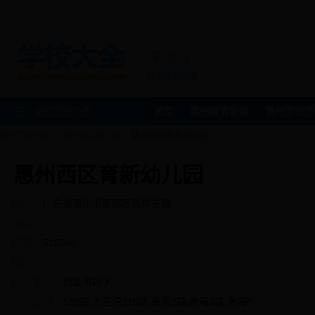
惠州
全国学校查询
全部学校分类
首页
惠州教育新闻
惠州学校排
惠州学校大全
惠州幼儿园大全
惠州西区育新幼儿园
惠州西区育新幼儿园
地址：
广东省惠州市惠阳区吉祥东路
电话：
邮编：
516200
网址：
附近站点：
西区市场下
公交路线：
138路,大亚湾316路,惠阳2路,惠阳3路,惠阳8