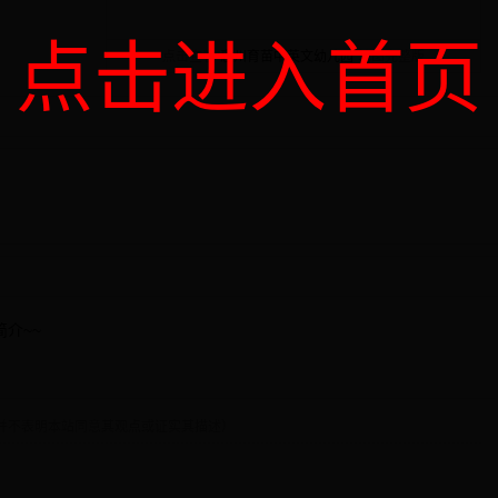
点击进入首页
点击查看“
惠州育苗中英文幼儿园
”地图完整版
介~~
并不表明本站同意其观点或证实其描述）