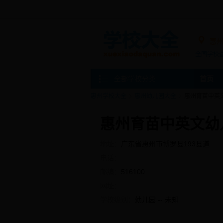
惠
全国学校
全部学校分类
首页
惠州学校大全
惠州幼儿园大全
惠州育苗中英
惠州育苗中英文幼
地址：
广东省惠州市博罗县193县道
电话：
邮编：
516100
网址：
学校级别：
幼儿园 -- 未知