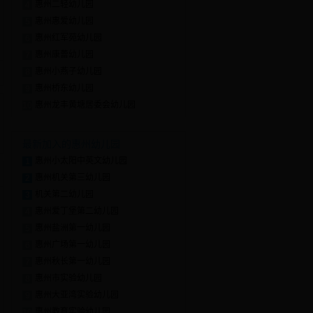
惠州二轻幼儿园
4
惠州惠爱幼儿园
5
惠州红军苑幼儿园
6
惠州康蕾幼儿园
7
惠州小燕子幼儿园
8
惠州桥东幼儿园
9
惠州龙丰黄塘居委会幼儿园
10
最新加入的惠州幼儿园
惠州小太阳中英文幼儿园
1
惠州机关第三幼儿园
2
机关第二幼儿园
3
惠州爱丁堡第二幼儿园
4
惠州盐洲第一幼儿园
5
惠州广场第一幼儿园
6
惠州秋长第一幼儿园
7
惠州市实验幼儿园
8
惠州大亚湾实验幼儿园
9
惠州教育实验幼儿园
10