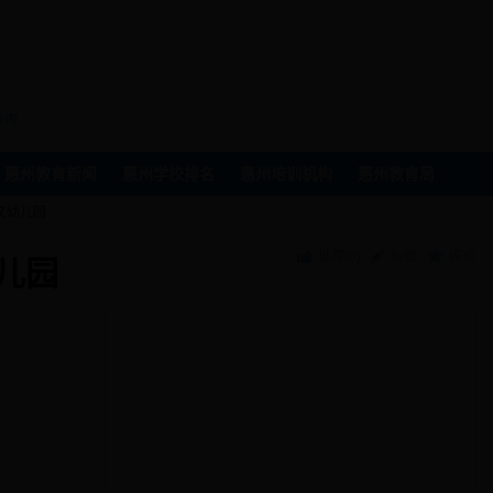
州
查询
惠州教育新闻
惠州学校排名
惠州培训机构
惠州教育局
文幼儿园
推荐(
0
)
纠错
评论
儿园