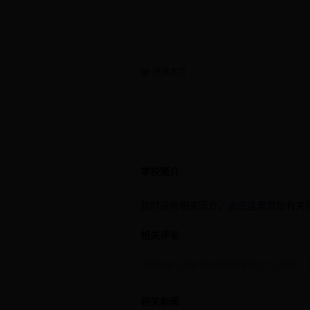
收藏本页
学校简介
暂时没有相关简介，
点击这里
添加有关简
相关评论
评论列表（网友评论仅供网友表达个人看法，
相关新闻