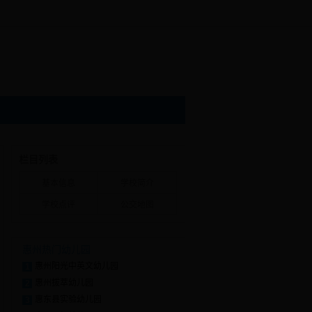
栏目列表
基本信息
学校简介
学校点评
公交地图
惠州热门幼儿园
惠州阳光中英文幼儿园
1
惠州拔萃幼儿园
2
惠东县实验幼儿园
3