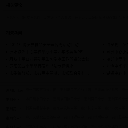
相关评论
评论列表（网友评论仅供网友表达个人看法，并不表明本站同意其观点或证实其
相关新闻
2014年博罗县食品安全宣传周活动启动...
博罗县三乡中
罗阳城郊中心学校举办小学四年级英语PE...
园洲中心小
麻陂中学召开暑期学生防溺水工作的紧急会议
博罗中专举行
罗阳第五小学举行硬笔书法专题讲座
九潭中学举行
市委统战部、市各民主党派、市知联会到柏...
湖镇中心小
惠州西区育新幼儿园
惠州培英艺术幼儿园
惠州丰山幼儿园
惠
惠州幼儿园：
水口镇水口小学
惠州福田徐田小学
惠州官田小学
惠州国和小
惠州小学：
博罗县杨村中学
惠东县黄埠中学
惠州长宁中学
惠州泰美中学
惠州初中：
惠州民健职业高级中学
惠州沙迳中学
惠州地质中学
惠州雅中
惠州高中：
惠城区市民大学
广东行政学院惠州学院
惠州市智能职业教育学
惠州大学：