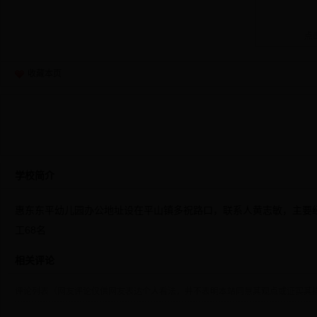
点
收藏本页
学校简介
惠东东平幼儿园办公地址设在平山镇多祝路口，联系人黄志敏，主要
工68名
相关评论
评论列表（网友评论仅供网友表达个人看法，并不表明本站同意其观点或证实其