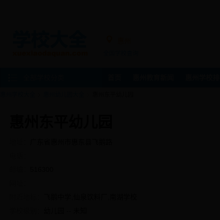
惠州
全国学校查询
全部学校分类
首页
惠州教育新闻
惠州学校排
惠州学校大全
惠州幼儿园大全
惠州东平幼儿园
惠州东平幼儿园
地址：
广东省惠州市惠东县飞鹅路
电话：
邮编：
516300
网址：
附近地标：
飞鹅中学,仙泉饮料厂,南湖学校
学校级别：
幼儿园 -- 未知