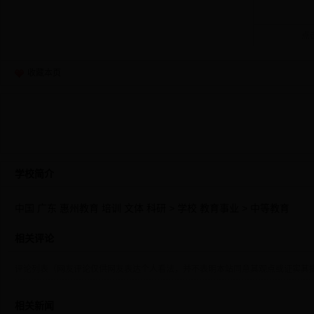
点
收藏本页
学校简介
中国 广东 惠州教育 培训 文体 科研 > 学校 教育事业 > 中等教育
相关评论
评论列表（网友评论仅供网友表达个人看法，并不表明本站同意其观点或证实其
相关新闻