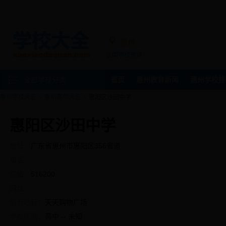
惠州
全国学校查询
全部学校分类
首页
惠州教育新闻
惠州学校排
惠州学校大全
惠州高中大全
惠阳区沙田中学
惠阳区沙田中学
地址：
广东省惠州市惠阳区356省道
电话：
邮编：
516200
网址：
附近地标：
天天购物广场
学校级别：
高中 -- 未知